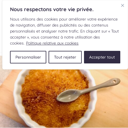
Nous respectons votre vie privée.
Nous utilisons des cookies pour améliorer votre expérience
de navigation, diffuser des publicités ou des contenus
personnalisés et analyser notre trafic. En cliquant sur « Tout
accepter », vous consentez à notre utilisation des
EN
cookies.
Politique relative aux cookies
Personnaliser
Tout rejeter
Accepter tout
RECETTES
INGRÉDIENTS
LECTURES CULINAIRES
SOUMETTRE UNE RECETTE
BOUTIQUE