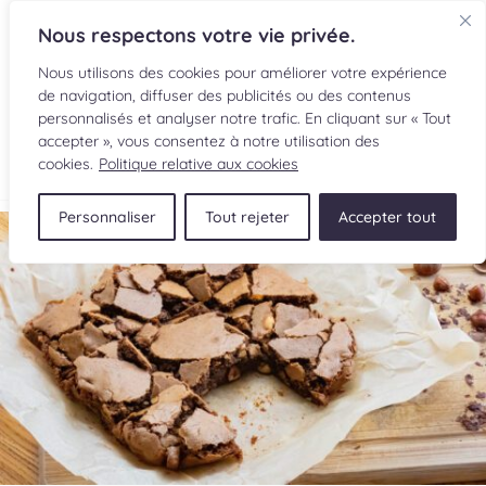
Nous respectons votre vie privée.
Nous utilisons des cookies pour améliorer votre expérience
de navigation, diffuser des publicités ou des contenus
personnalisés et analyser notre trafic. En cliquant sur « Tout
accepter », vous consentez à notre utilisation des
EN
cookies.
Politique relative aux cookies
Personnaliser
Tout rejeter
Accepter tout
RECETTES
INGRÉDIENTS
LECTURES CULINAIRES
SOUMETTRE UNE RECETTE
BOUTIQUE