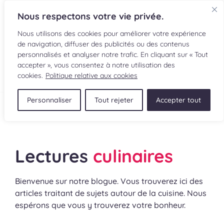
Nous respectons votre vie privée.
Nous utilisons des cookies pour améliorer votre expérience
de navigation, diffuser des publicités ou des contenus
personnalisés et analyser notre trafic. En cliquant sur « Tout
accepter », vous consentez à notre utilisation des
EN
cookies.
Politique relative aux cookies
Personnaliser
Tout rejeter
Accepter tout
RECETTES
Lectures culinaires
>
Lectures culinaires
INGRÉDIENTS
Lectures
culinaires
LECTURES CULINAIRES
SOUMETTRE UNE RECETTE
Bienvenue sur notre blogue. Vous trouverez ici des
articles traitant de sujets autour de la cuisine. Nous
espérons que vous y trouverez votre bonheur.
BOUTIQUE