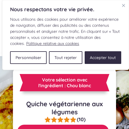
Nous respectons votre vie privée.
Nous utilisons des cookies pour améliorer votre expérience
de navigation, diffuser des publicités ou des contenus
personnalisés et analyser notre trafic. En cliquant sur « Tout
accepter », vous consentez à notre utilisation des
EN
cookies.
Politique relative aux cookies
Personnaliser
Tout rejeter
Accepter tout
RECETTES
INGRÉDIENTS
Votre sélection avec
l'ingrédient : Chou blanc
LECTURES CULINAIRES
Quiche végétarienne aux
SOUMETTRE UNE RECETTE
légumes
BOUTIQUE
(10)