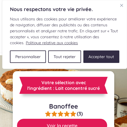
Nous respectons votre vie privée.
Nous utilisons des cookies pour améliorer votre expérience
de navigation, diffuser des publicités ou des contenus
personnalisés et analyser notre trafic. En cliquant sur « Tout
accepter », vous consentez à notre utilisation des
EN
cookies.
Politique relative aux cookies
Personnaliser
Tout rejeter
Accepter tout
RECETTES
INGRÉDIENTS
Votre sélection avec
LECTURES CULINAIRES
l'ingrédient : Lait concentré sucré
SOUMETTRE UNE RECETTE
Banoffee
(3)
BOUTIQUE
Voir la recette