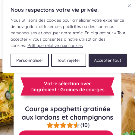
Nous respectons votre vie privée.
Nous utilisons des cookies pour améliorer votre expérience
de navigation, diffuser des publicités ou des contenus
personnalisés et analyser notre trafic. En cliquant sur « Tout
accepter », vous consentez à notre utilisation des
EN
cookies.
Politique relative aux cookies
Personnaliser
Tout rejeter
Accepter tout
RECETTES
INGRÉDIENTS
Votre sélection avec
l'ingrédient : Graines de courges
LECTURES CULINAIRES
Courge spaghetti gratinée
SOUMETTRE UNE RECETTE
aux lardons et champignons
BOUTIQUE
(10)