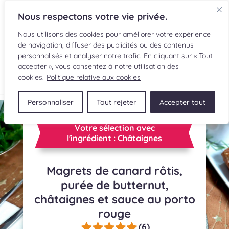
Nous respectons votre vie privée.
Nous utilisons des cookies pour améliorer votre expérience
de navigation, diffuser des publicités ou des contenus
personnalisés et analyser notre trafic. En cliquant sur « Tout
accepter », vous consentez à notre utilisation des
EN
cookies.
Politique relative aux cookies
Personnaliser
Tout rejeter
Accepter tout
RECETTES
Votre sélection avec
INGRÉDIENTS
l'ingrédient : Châtaignes
LECTURES CULINAIRES
Magrets de canard rôtis,
purée de butternut,
SOUMETTRE UNE RECETTE
châtaignes et sauce au porto
BOUTIQUE
rouge
(6)