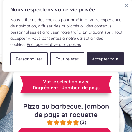
Nous respectons votre vie privée.
Nous utilisons des cookies pour améliorer votre expérience
de navigation, diffuser des publicités ou des contenus
personnalisés et analyser notre trafic. En cliquant sur « Tout
accepter », vous consentez à notre utilisation des
EN
cookies.
Politique relative aux cookies
Personnaliser
Tout rejeter
Accepter tout
RECETTES
INGRÉDIENTS
Votre sélection avec
l'ingrédient : Jambon de pays
LECTURES CULINAIRES
Pizza au barbecue, jambon
SOUMETTRE UNE RECETTE
de pays et roquette
BOUTIQUE
(2)