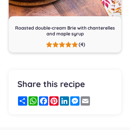
Roasted double-cream Brie with chanterelles
and maple syrup
(4)
Share this recipe
Partager
WhatsApp
Facebook
Pinterest
LinkedIn
Messenger
Email