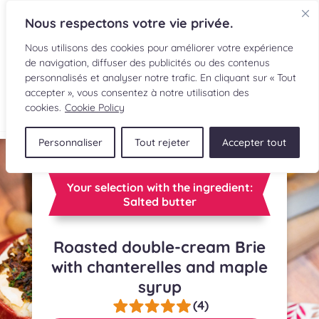
Nous respectons votre vie privée.
Nous utilisons des cookies pour améliorer votre expérience
de navigation, diffuser des publicités ou des contenus
personnalisés et analyser notre trafic. En cliquant sur « Tout
accepter », vous consentez à notre utilisation des
FR
cookies.
Cookie Policy
Personnaliser
Tout rejeter
Accepter tout
RECIPES
INGREDIENTS
Your selection with the ingredient:
Salted butter
CULINARY READINGS
Roasted double-cream Brie
SUBMIT A RECIPE
with chanterelles and maple
syrup
SHOP
(4)