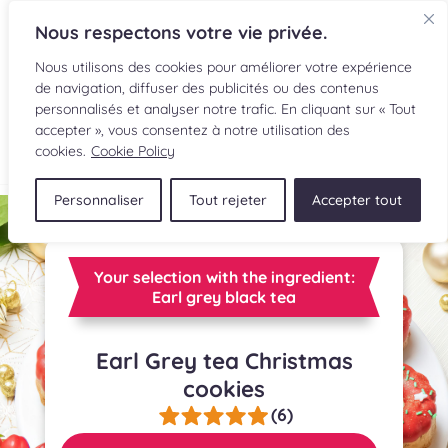
Nous respectons votre vie privée.
Nous utilisons des cookies pour améliorer votre expérience
de navigation, diffuser des publicités ou des contenus
personnalisés et analyser notre trafic. En cliquant sur « Tout
accepter », vous consentez à notre utilisation des
FR
cookies.
Cookie Policy
Personnaliser
Tout rejeter
Accepter tout
RECIPES
INGREDIENTS
Your selection with the ingredient:
Earl grey black tea
CULINARY READINGS
Earl Grey tea Christmas
SUBMIT A RECIPE
cookies
SHOP
(6)