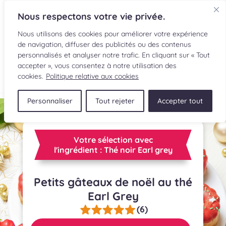
Nous respectons votre vie privée.
Nous utilisons des cookies pour améliorer votre expérience
de navigation, diffuser des publicités ou des contenus
personnalisés et analyser notre trafic. En cliquant sur « Tout
accepter », vous consentez à notre utilisation des
EN
cookies.
Politique relative aux cookies
Personnaliser
Tout rejeter
Accepter tout
RECETTES
INGRÉDIENTS
Votre sélection avec
l'ingrédient : Thé noir Earl grey
LECTURES CULINAIRES
Petits gâteaux de noël au thé
SOUMETTRE UNE RECETTE
Earl Grey
BOUTIQUE
(6)