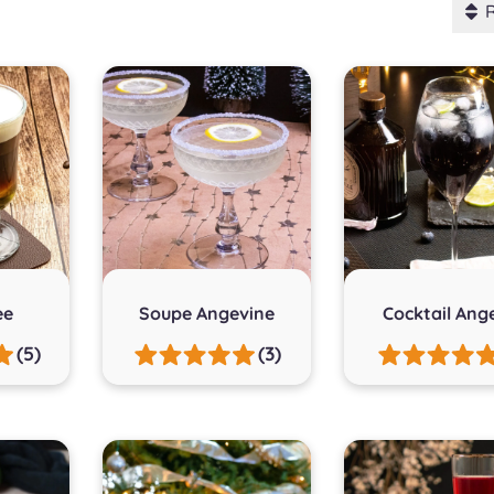
ee
Soupe Angevine
Cocktail Ang
(5)
(3)