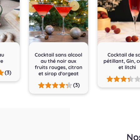
au
Cocktail sans alcool
Cocktail de s
re
au thé noir aux
pétillant, Gin, c
fruits rouges, citron
et litchi
(3)
et sirop d'orgeat
(3)
No