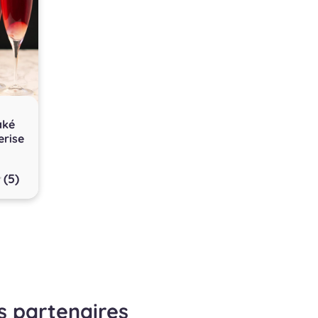
aké
erise
(5)
s partenaires