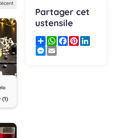
Récent
Partager cet
ustensile
Partager
WhatsApp
Facebook
Pinterest
LinkedIn
Messenger
Email
elo
(1)