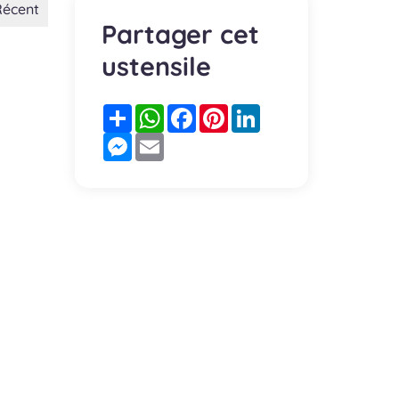
Récent
Partager cet
ustensile
Partager
WhatsApp
Facebook
Pinterest
LinkedIn
Messenger
Email