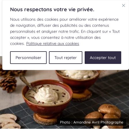
Nous respectons votre vie privée.
Nous utilisons des cookies pour améliorer votre expérience
de navigation, diffuser des publicités ou des contenus
personnalisés et analyser notre trafic. En cliquant sur « Tout
accepter », vous consentez à notre utilisation des
EN
cookies.
Politique relative aux cookies
Personnaliser
Tout rejeter
Accepter tout
RECETTES
INGRÉDIENTS
LECTURES CULINAIRES
SOUMETTRE UNE RECETTE
BOUTIQUE
Photo :
Amandine Avril Photographe