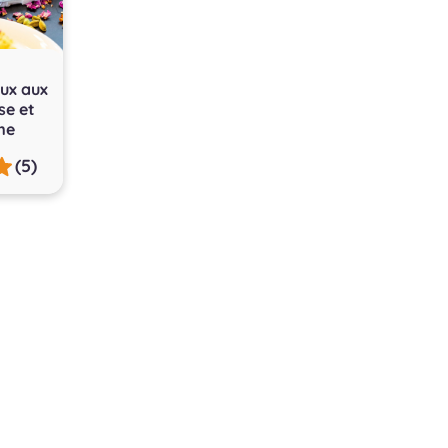
ux aux
se et
me
(5)