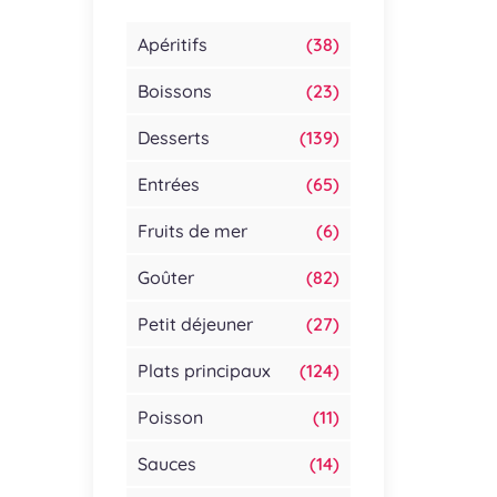
Apéritifs
(38)
Boissons
(23)
Desserts
(139)
Entrées
(65)
Fruits de mer
(6)
Goûter
(82)
Petit déjeuner
(27)
Plats principaux
(124)
Poisson
(11)
Sauces
(14)