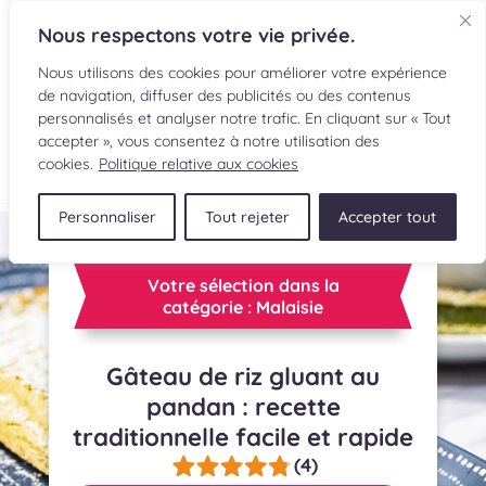
Nous respectons votre vie privée.
Nous utilisons des cookies pour améliorer votre expérience
de navigation, diffuser des publicités ou des contenus
personnalisés et analyser notre trafic. En cliquant sur « Tout
accepter », vous consentez à notre utilisation des
EN
cookies.
Politique relative aux cookies
Personnaliser
Tout rejeter
Accepter tout
RECETTES
INGRÉDIENTS
Votre sélection dans la
catégorie : Malaisie
LECTURES CULINAIRES
Gâteau de riz gluant au
SOUMETTRE UNE RECETTE
pandan : recette
traditionnelle facile et rapide
BOUTIQUE
(4)