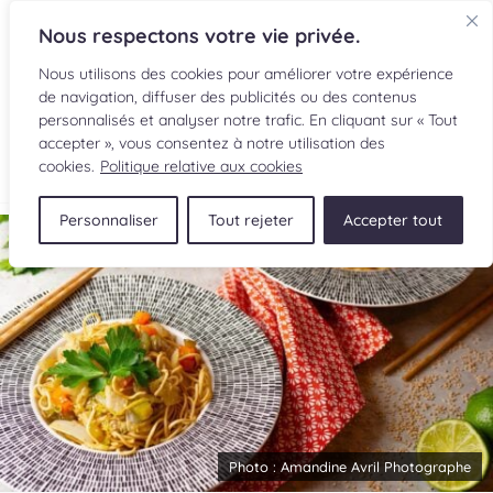
Nous respectons votre vie privée.
Nous utilisons des cookies pour améliorer votre expérience
de navigation, diffuser des publicités ou des contenus
personnalisés et analyser notre trafic. En cliquant sur « Tout
accepter », vous consentez à notre utilisation des
EN
cookies.
Politique relative aux cookies
Personnaliser
Tout rejeter
Accepter tout
RECETTES
INGRÉDIENTS
LECTURES CULINAIRES
SOUMETTRE UNE RECETTE
BOUTIQUE
Photo :
Amandine Avril Photographe