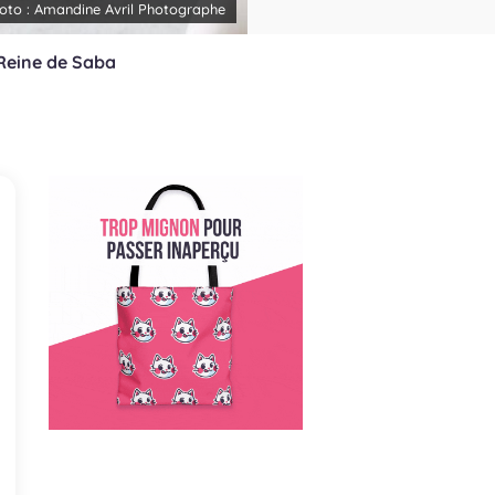
oto :
Amandine Avril Photographe
Reine de Saba