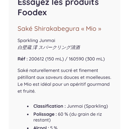
Essayez les produits
Foodex
Saké Shirakabegura « Mio »
Sparkling Junmai
白壁蔵 澪 スパークリング清酒
Réf :
200612 (150 mL) / 160590 (300 mL)
Saké naturellement sucré et finement
pétillant aux saveurs douces et moelleuses.
Le Mio est idéal pour un apéritif gourmand
et fruité.
Classification :
Junmai (Sparkling)
Polissage :
60 % (du grain de riz
restant)
Alcool :
5 %