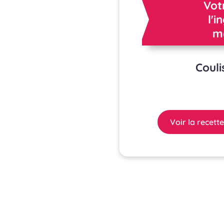
Vot
l'i
m
Coul
Voir la recette