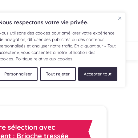
EN
Nous respectons votre vie privée.
Nous utilisons des cookies pour améliorer votre expérience
de navigation, diffuser des publicités ou des contenus
personnalisés et analyser notre trafic. En cliquant sur « Tout
ECETTE
BOUTIQUE
accepter », vous consentez à notre utilisation des
cookies.
Politique relative aux cookies
Personnaliser
Tout rejeter
Accepter tout
re sélection avec
ient : Brioche tressée