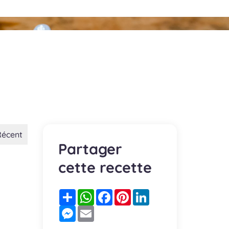
Récent
Partager
cette recette
Partager
WhatsApp
Facebook
Pinterest
LinkedIn
Messenger
Email