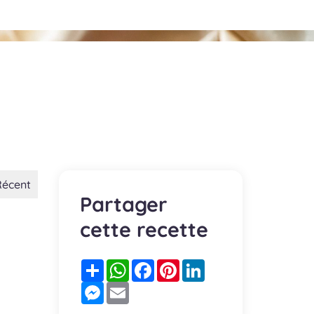
Récent
Partager
cette recette
Partager
WhatsApp
Facebook
Pinterest
LinkedIn
Messenger
Email