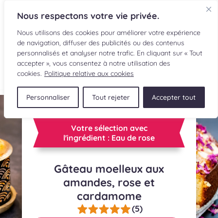
Nous respectons votre vie privée.
Nous utilisons des cookies pour améliorer votre expérience
de navigation, diffuser des publicités ou des contenus
personnalisés et analyser notre trafic. En cliquant sur « Tout
accepter », vous consentez à notre utilisation des
EN
cookies.
Politique relative aux cookies
Personnaliser
Tout rejeter
Accepter tout
RECETTES
INGRÉDIENTS
Votre sélection avec
l'ingrédient : Eau de rose
LECTURES CULINAIRES
Gâteau moelleux aux
SOUMETTRE UNE RECETTE
amandes, rose et
cardamome
BOUTIQUE
(5)