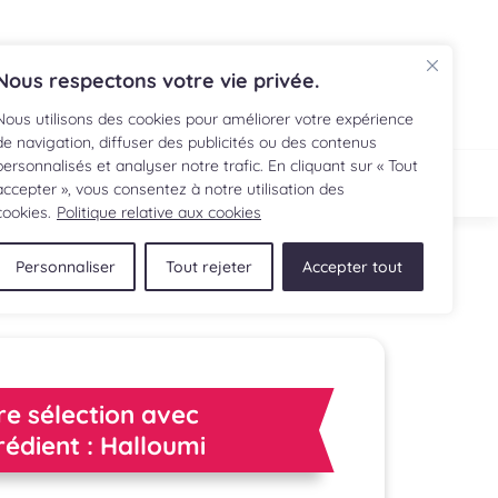
EN
Nous respectons votre vie privée.
Nous utilisons des cookies pour améliorer votre expérience
de navigation, diffuser des publicités ou des contenus
personnalisés et analyser notre trafic. En cliquant sur « Tout
ECETTE
BOUTIQUE
accepter », vous consentez à notre utilisation des
cookies.
Politique relative aux cookies
Personnaliser
Tout rejeter
Accepter tout
re sélection avec
grédient : Halloumi