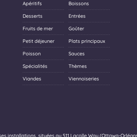
Apéritifs
Boissons
Desserts
Entrées
Fruits de mer
Goûter
Petit déjeuner
Plats principaux
Poisson
Sauces
Spécialités
Thèmes
Viandes
Viennoiseries
s installations, situées au 511 Lacolle Way (Ottawa-Orléans),