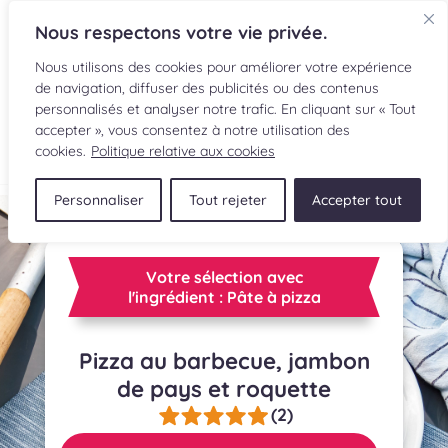
Nous respectons votre vie privée.
Nous utilisons des cookies pour améliorer votre expérience
de navigation, diffuser des publicités ou des contenus
personnalisés et analyser notre trafic. En cliquant sur « Tout
accepter », vous consentez à notre utilisation des
EN
cookies.
Politique relative aux cookies
Personnaliser
Tout rejeter
Accepter tout
RECETTES
INGRÉDIENTS
Votre sélection avec
l'ingrédient : Pâte à pizza
LECTURES CULINAIRES
Pizza au barbecue, jambon
SOUMETTRE UNE RECETTE
de pays et roquette
BOUTIQUE
(2)