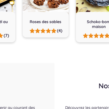
ël au
Roses des sables
Schoko-bon
t
maison
(4)
(7)
No
tenir au courant des
Découvrez les partenai