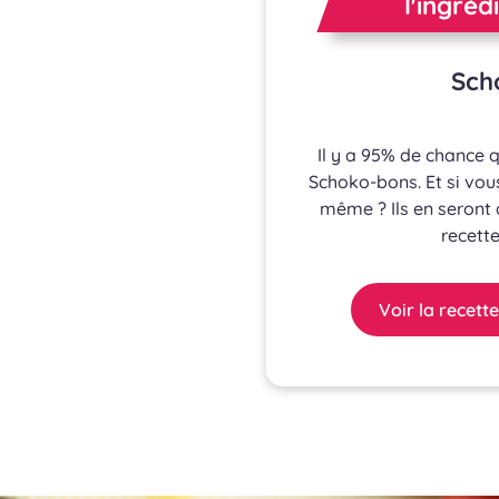
l'ingréd
Sch
Il y a 95% de chance 
Schoko-bons. Et si vous
même ? Ils en seront 
recett
Voir la recette