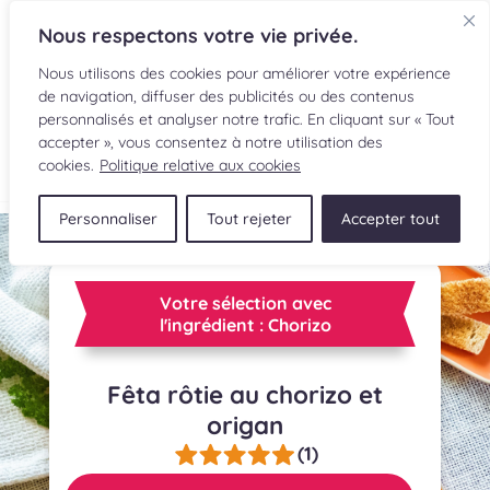
Nous respectons votre vie privée.
Nous utilisons des cookies pour améliorer votre expérience
de navigation, diffuser des publicités ou des contenus
personnalisés et analyser notre trafic. En cliquant sur « Tout
accepter », vous consentez à notre utilisation des
EN
cookies.
Politique relative aux cookies
Personnaliser
Tout rejeter
Accepter tout
RECETTES
INGRÉDIENTS
Votre sélection avec
l'ingrédient : Chorizo
LECTURES CULINAIRES
Fêta rôtie au chorizo et
SOUMETTRE UNE RECETTE
origan
BOUTIQUE
(1)