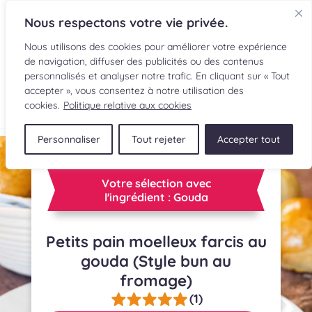
Nous respectons votre vie privée.
Nous utilisons des cookies pour améliorer votre expérience
de navigation, diffuser des publicités ou des contenus
personnalisés et analyser notre trafic. En cliquant sur « Tout
accepter », vous consentez à notre utilisation des
EN
cookies.
Politique relative aux cookies
Personnaliser
Tout rejeter
Accepter tout
RECETTES
INGRÉDIENTS
Votre sélection avec
l'ingrédient : Gouda
LECTURES CULINAIRES
Petits pain moelleux farcis au
SOUMETTRE UNE RECETTE
gouda (Style bun au
fromage)
BOUTIQUE
(1)