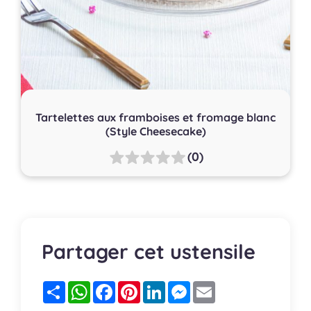
Tartelettes aux framboises et fromage blanc
(Style Cheesecake)
(0)
Partager cet ustensile
Partager
WhatsApp
Facebook
Pinterest
LinkedIn
Messenger
Email