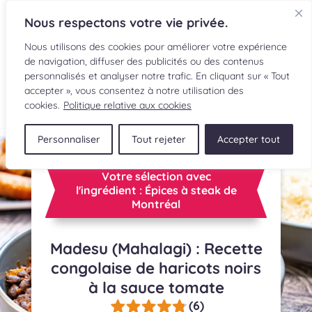
Nous respectons votre vie privée.
Nous utilisons des cookies pour améliorer votre expérience
de navigation, diffuser des publicités ou des contenus
personnalisés et analyser notre trafic. En cliquant sur « Tout
accepter », vous consentez à notre utilisation des
EN
cookies.
Politique relative aux cookies
Personnaliser
Tout rejeter
Accepter tout
RECETTES
Votre sélection avec
INGRÉDIENTS
l'ingrédient : Épices à steak de
Montréal
LECTURES CULINAIRES
Madesu (Mahalagi) : Recette
SOUMETTRE UNE RECETTE
congolaise de haricots noirs
à la sauce tomate
BOUTIQUE
(6)