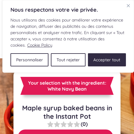
Nous respectons votre vie privée.
Nous utilisons des cookies pour améliorer votre expérience
de navigation, diffuser des publicités ou des contenus
personnalisés et analyser notre trafic. En cliquant sur « Tout
accepter », vous consentez à notre utilisation des
FR
cookies.
Cookie Policy
Personnaliser
Tout rejeter
Accepter tout
RECIPES
INGREDIENTS
Your selection with the ingredient:
White Navy Bean
CULINARY READINGS
Maple syrup baked beans in
SUBMIT A RECIPE
the Instant Pot
SHOP
(0)