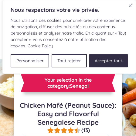
Nous respectons votre vie privée.
Nous utilisons des cookies pour améliorer votre expérience
de navigation, diffuser des publicités ou des contenus
personnalisés et analyser notre trafic. En cliquant sur « Tout
accepter », vous consentez à notre utilisation des
FR
cookies.
Cookie Policy
Personnaliser
Tout rejeter
Accepter tout
RECIPES
INGREDIENTS
Your selection in the
category:Senegal
CULINARY READINGS
Chicken Mafé (Peanut Sauce):
SUBMIT A RECIPE
Easy and Flavorful
Senegalese Recipe
SHOP
(13)